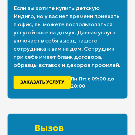
Если вы хотите купить детскую
Индиго, но у вас нет времени приехать
в офис, вы можете воспользоваться
услугой «все на дому». Данная услуга
включает в себя выезд нашего
сотрудника к вам на дом. Сотрудник
при себе имеет бланк договора,
образцы вставок и декоров профилей.
Пн-Пт: с 09:00 до
ЗАКАЗАТЬ УСЛУГУ
20:00
Вызов