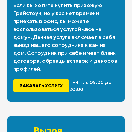
Если вы хотите купить прихожую
Грейстоун, но у вас нет времени
приехать в офис, вы можете
воспользоваться услугой «все на
дому». Данная услуга включает в себя
выезд нашего сотрудника к вам на
дом. Сотрудник при себе имеет бланк
договора, образцы вставок и декоров
профилей.
Пн-Пт: с 09:00 до
ЗАКАЗАТЬ УСЛУГУ
20:00
Вызов