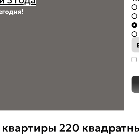
й 3 года
егодня!
 квартиры 220 квадратн