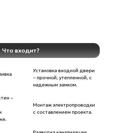
Что входит?
Установка входной двери
ливка
– прочной, утепленной, с
надежным замком.
тен –
Монтаж электропроводки
к
с составлением проекта.
ке.
Разводка канализации,