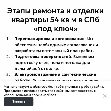
Этапы ремонта и отделки
квартиры 54 кв м в СПб
«под ключ»
Перепланировка и согласование
. Мы
обеспечим необходимые согласования и
разработаем оптимальный план работ.
Подготовка поверхностей
. Выполним
подготовку стен, пола и потолка для
дальнейшей отделки.
Электромонтажные и сантехнические
работы
. Установим радиаторы отопления,
выполним электромонтажные и
Мы используем файлы cookie, чтобы улучшить работу сайта.
Продолжая использовать этот сайт, вы соглашаетесь с
сантехнические работы.
использованием cookie-файлов.
Отделка
. Займемся обшивкой стен,
Принять
укладкой полов и монтажом натяжных или
гипсокартонных потолков.