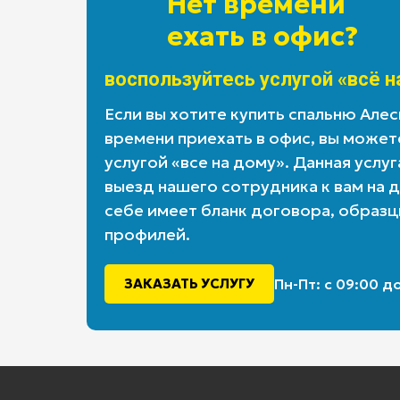
Нет времени
ехать в офис?
воспользуйтесь услугой «всё н
Если вы хотите купить спальню Алеси
времени приехать в офис, вы может
услугой «все на дому». Данная услуг
выезд нашего сотрудника к вам на 
себе имеет бланк договора, образц
профилей.
ЗАКАЗАТЬ УСЛУГУ
Пн-Пт: с 09:00 д