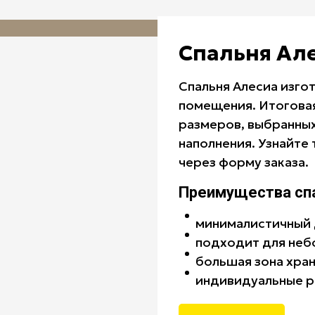
Спальня Ал
Спальня Алесиа изго
помещения. Итоговая
размеров, выбранных
наполнения. Узнайте
через форму заказа.
Преимущества спа
минималистичный 
подходит для не
большая зона хра
индивидуальные 