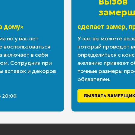
Вызов
замерщ
а дому»
сделает замер, п
а но у вас нет
У нас вы можете выз
е воспользоваться
который проведет в
а включает в себя
определиться с конс
дом. Сотрудник при
желанию привезет об
ы вставок и декоров
точные размеры про
обязателен.
о 20:00
ВЫЗВАТЬ ЗАМЕРЩИ