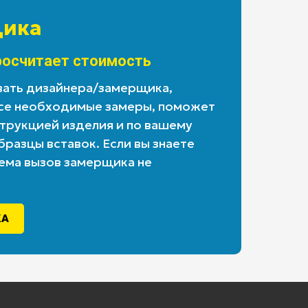
ика
росчитает стоимость
вать дизайнера/замерщика,
се необходимые замеры, поможет
трукцией изделия и по вашему
разцы вставок. Если вы знаете
ема вызов замерщика не
КА