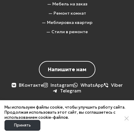
— Мебель на заказ
— Ремонт комнат
— Меблировка квартир
— Стили в ремонте
Напишите нам
ВКонтакте
Instagram
WhatsApp
Viber
Telegram
Мы используем файлы cookie, чтобы улучшить работу сайта.
Продолжая использовать этот сайт, вы соглашаетесь с
Вся представленная на сайте информация, носит
использованием cookie-файлов.
информационный характер и ни при каких
Принять
условиях не является публичной офертой!